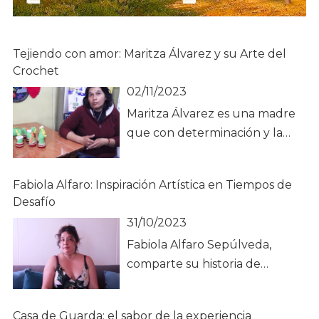
Tejiendo con amor: Maritza Álvarez y su Arte del
Crochet
02/11/2023
Maritza Álvarez es una madre
que con determinación y la
creatividad se ha convertido en
una emprendedora de tejidos,
Fabiola Alfaro: Inspiración Artística en Tiempos de
brindando apoyo a su familia y
Desafío
a su hijo. Cuando su hijo perdió
31/10/2023
la capacidad de caminar
Fabiola Alfaro Sepúlveda,
Maritza se vio en la necesidad
comparte su historia de
de buscar soluciones para
redescubrimiento artístico
cubrir los costosos gastos
durante la pandemia y revela
médicos y terapéuticos que
Casa de Guarda: el sabor de la experiencia