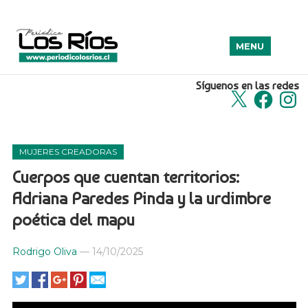
MENU
Síguenos en las redes
X
Facebook
Insta
MUJERES CREADORAS
Cuerpos que cuentan territorios:
Adriana Paredes Pinda y la urdimbre
poética del mapu
Rodrigo Oliva
—
14/10/2025