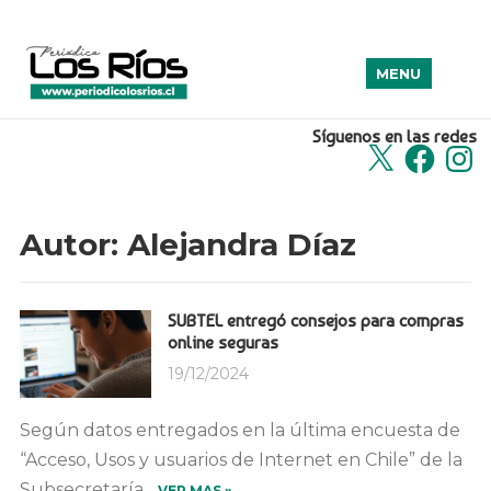
MENU
Síguenos en las redes
X
Facebook
Insta
Autor:
Alejandra Díaz
SUBTEL entregó consejos para compras
online seguras
19/12/2024
Según datos entregados en la última encuesta de
“Acceso, Usos y usuarios de Internet en Chile” de la
Subsecretaría...
VER MAS »