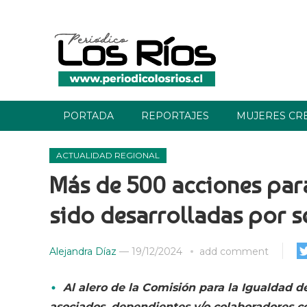
PORTADA
REPORTAJES
MUJERES CR
ACTUALIDAD REGIONAL
Más de 500 acciones par
sido desarrolladas por s
Alejandra Díaz
—
19/12/2024
add comment
Al alero de la Comisión para la Igualdad 
asociados, dependientes y/o colaboradores co