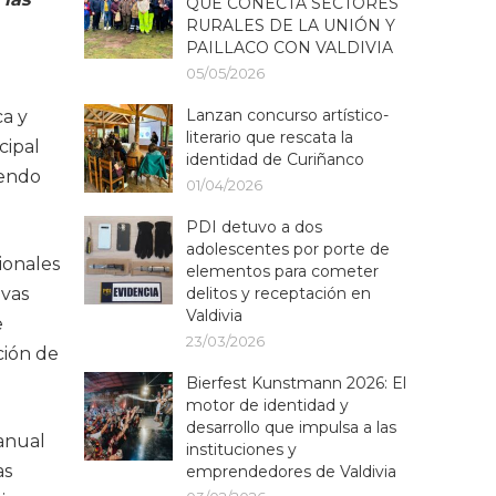
QUE CONECTA SECTORES
RURALES DE LA UNIÓN Y
PAILLACO CON VALDIVIA
05/05/2026
Lanzan concurso artístico-
ca y
literario que rescata la
cipal
identidad de Curiñanco
iendo
01/04/2026
PDI detuvo a dos
adolescentes por porte de
ionales
elementos para cometer
delitos y receptación en
ivas
Valdivia
e
23/03/2026
ción de
Bierfest Kunstmann 2026: El
motor de identidad y
desarrollo que impulsa a las
 anual
instituciones y
as
emprendedores de Valdivia