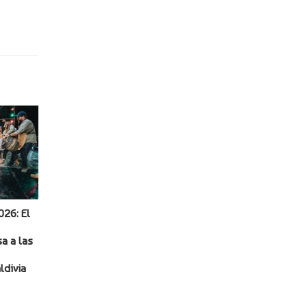
026: El
a a las
ldivia