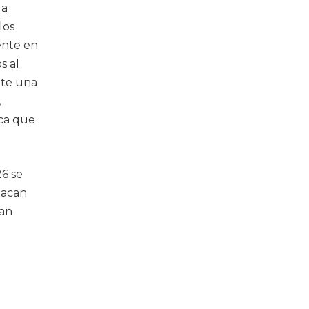
la
los
ente en
s al
ite una
,
ica que
26 se
tacan
lan