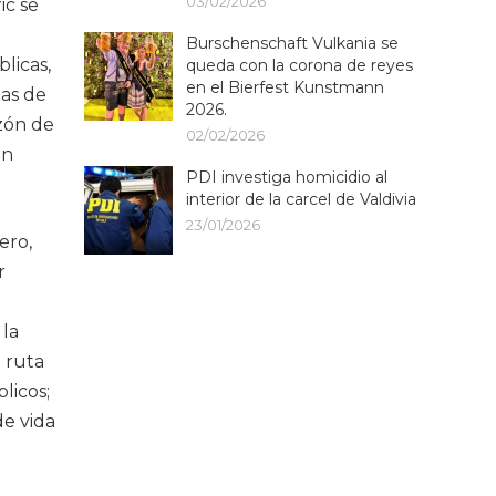
03/02/2026
ic se
Burschenschaft Vulkania se
licas,
queda con la corona de reyes
en el Bierfest Kunstmann
das de
2026.
azón de
02/02/2026
en
PDI investiga homicidio al
interior de la carcel de Valdivia
23/01/2026
ero,
r
 la
 ruta
licos;
de vida