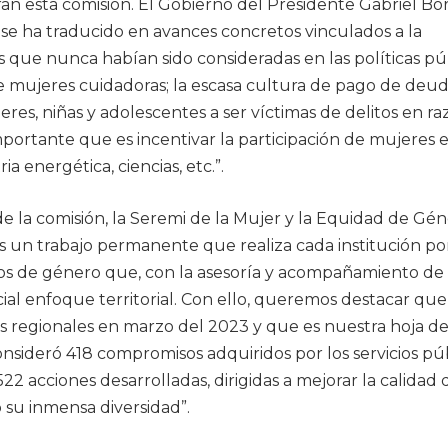
ran esta comisión. El Gobierno del Presidente Gabriel Bor
 se ha traducido en avances concretos vinculados a la
as que nunca habían sido consideradas en las políticas púb
e mujeres cuidadoras; la escasa cultura de pago de deu
res, niñas y adolescentes a ser víctimas de delitos en r
importante que es incentivar la participación de mujeres 
a energética, ciencias, etc.”.
de la comisión, la Seremi de la Mujer y la Equidad de Gén
es un trabajo permanente que realiza cada institución po
dos de género que, con la asesoría y acompañamiento de
ial enfoque territorial. Con ello, queremos destacar que
 regionales en marzo del 2023 y que es nuestra hoja de
nsideró 418 compromisos adquiridos por los servicios púb
2 acciones desarrolladas, dirigidas a mejorar la calidad 
 su inmensa diversidad”.