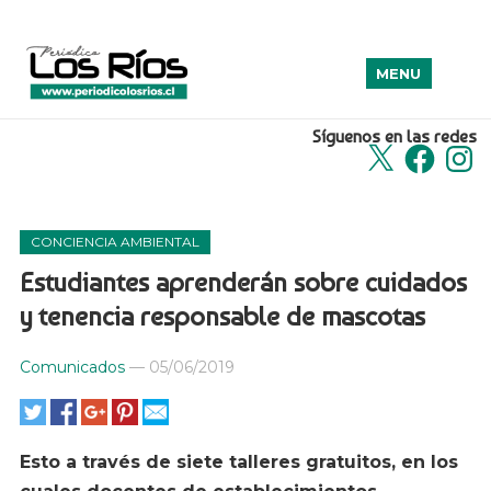
MENU
Síguenos en las redes
X
Facebook
Insta
CONCIENCIA AMBIENTAL
Estudiantes aprenderán sobre cuidados
y tenencia responsable de mascotas
Comunicados
—
05/06/2019
Esto a través de siete talleres gratuitos, en los