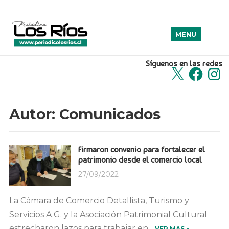
MENU
Síguenos en las redes
X
Facebook
Insta
Autor:
Comunicados
Firmaron convenio para fortalecer el
patrimonio desde el comercio local
27/09/2022
La Cámara de Comercio Detallista, Turismo y
Servicios A.G. y la Asociación Patrimonial Cultural
estrecharon lazos para trabajar en...
VER MAS »