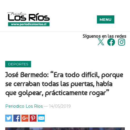
MENU
Síguenos en las redes
X
Facebook
Insta
DEPORTES
José Bermedo: “Era todo difícil, porque
se cerraban todas las puertas, había
que golpear, prácticamente rogar”
Periodico Los Ríos
—
14/05/2019