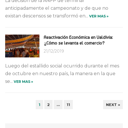
La decisión de la ANFP de terminar
anticipadamente el campeonato y de que no
existan descensos se transformó en...
VER MAS »
Reactivación Económica en Valdivia:
¿Cómo se levanta el comercio?
21/12/2019
Luego del estallido social ocurrido durante el mes
de octubre en nuestro país, la manera en la que
se...
VER MAS »
PAGINACIÓN
1
2
…
11
NEXT »
DE
ENTRADAS