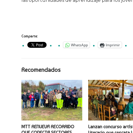
las oportunidades de aprendizaje para los jóven
Comparte:
WhatsApp
Imprimir
Recomendados
MTT RENUEVA RECORRIDO
Lanzan concurso artís
QUE CONECTA SECTORES
literario que rescata l