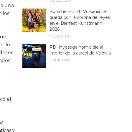
03/02/2026
 a una
Burschenschaft Vulkania se
 los
queda con la corona de reyes
en el Bierfest Kunstmann
2026.
02/02/2026
que
or lo
PDI investiga homicidio al
adecer
interior de la carcel de Valdivia
23/01/2026
eados
có el
os
ticas y