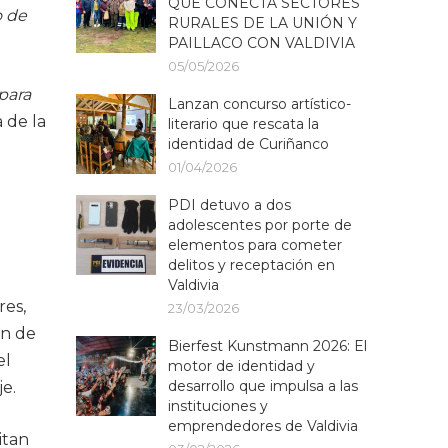
QUE CONECTA SECTORES
o de
RURALES DE LA UNIÓN Y
PAILLACO CON VALDIVIA
05/05/2026
 para
Lanzan concurso artístico-
 de la
literario que rescata la
identidad de Curiñanco
01/04/2026
PDI detuvo a dos
adolescentes por porte de
elementos para cometer
delitos y receptación en
Valdivia
res,
23/03/2026
ón de
Bierfest Kunstmann 2026: El
el
motor de identidad y
desarrollo que impulsa a las
je.
instituciones y
emprendedores de Valdivia
itan