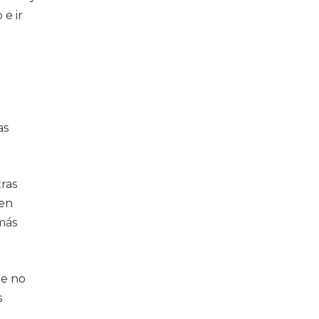
 e ir
as
ras
 en
más
ue no
s