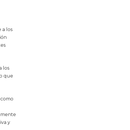
 a los
ión
tes
a los
lo que
e como
vamente
iva y