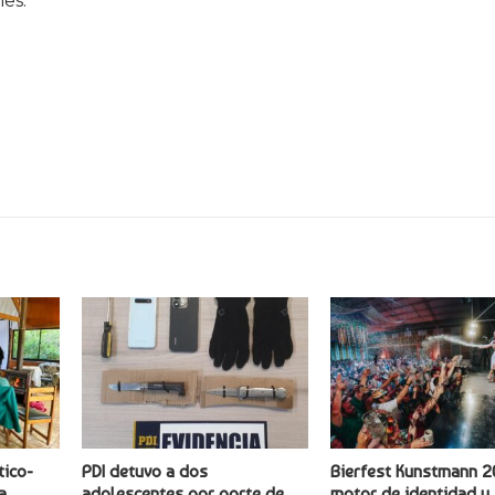
es.
tico-
PDI detuvo a dos
Bierfest Kunstmann 2
a
adolescentes por porte de
motor de identidad y