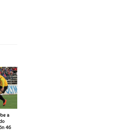
ibe a
ndo
ión 46