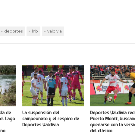
deportes
lnb
valdivia
ada de
La suspensión del
Deportes Valdivia rec
el Lago
campeonato y el respiro de
Puerto Montt, busca
Deportes Valdivia
quedarse con la vers
ono
del clásico