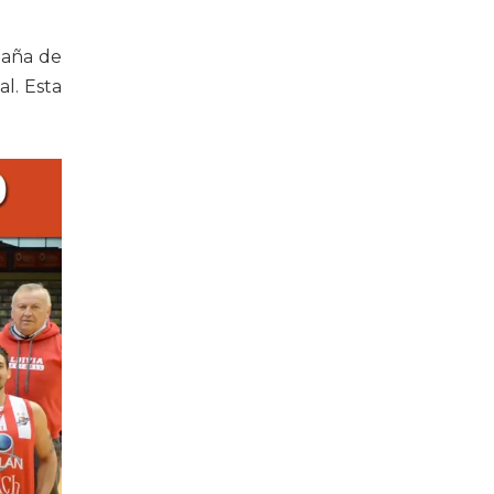
paña de
l. Esta