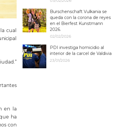
03/02/2026
Burschenschaft Vulkania se
queda con la corona de reyes
en el Bierfest Kunstmann
2026.
la cual
02/02/2026
unicipal
PDI investiga homicidio al
interior de la carcel de Valdivia
23/01/2026
iudad.”
rtantes
n en la
 que ha
nos con