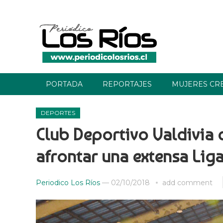
PORTADA
REPORTAJES
MUJERES CR
DEPORTES
Club Deportivo Valdivia
afrontar una extensa Lig
Periodico Los Ríos
—
02/10/2018
add comment