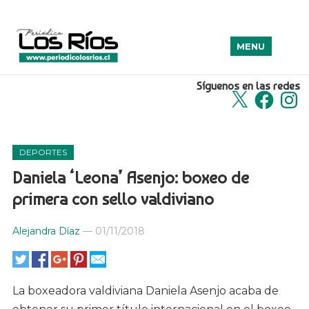
MENU
Síguenos en las redes
X
Facebook
Insta
DEPORTES
Daniela ‘Leona’ Asenjo: boxeo de
primera con sello valdiviano
Alejandra Díaz
—
01/11/2018
La boxeadora valdiviana Daniela Asenjo acaba de