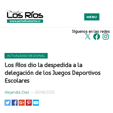
MENU
Síguenos en las redes
X
Facebook
Insta
ACTUALIDAD REGIONAL
Los Ríos dio la despedida a la
delegación de los Juegos Deportivos
Escolares
Alejandra Díaz
—
25/08/2023