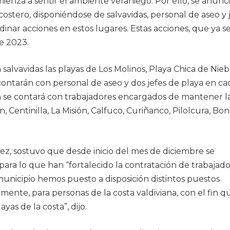
omienza a sentir el ambiente veraniego. Por ello, se anunc
costero, disponiéndose de salvavidas, personal de aseo y 
inar acciones en estos lugares. Estas acciones, que ya s
e 2023.
n salvavidas las playas de Los Molinos, Playa Chica de Niebl
ontarán con personal de aseo y dos jefes de playa en ca
n se contará con trabajadores encargados de mantener l
Centinilla, La Misión, Calfuco, Curiñanco, Pilolcura, Boni
mez, sostuvo que desde inicio del mes de diciembre se
para lo que han “fortalecido la contratación de trabajad
 municipio hemos puesto a disposición distintos puestos
ente, para personas de la costa valdiviana, con el fin q
as de la costa”, dijo.