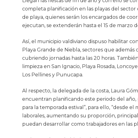
Llegan las fiestas de fin de año y con ello se c
completa planificación en las playas del sector 
de playa, quienes serán los encargados de coord
ejecutan, se extenderán hasta el 15 de marzo d
Así, el municipio valdiviano dispuso habilitar co
Playa Grande de Niebla, sectores que además c
cubriendo jornadas hasta las 20 horas. Tambié
limpieza en San Ignacio, Playa Rosada, Loncoyen, 
Los Pellines y Punucapa.
Al respecto, la delegada de la costa, Laura Gó
encuentran planificando este periodo del año, 
para la temporada estival”, para ello, “desde el
laborales, aumentando su proporción, principalm
puedan desarrollar como trabajadores en las play