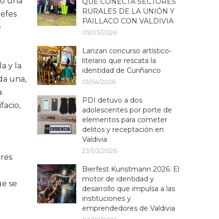
ió una
QUE CONECTA SECTORES
RURALES DE LA UNIÓN Y
jefes
PAILLACO CON VALDIVIA
e
05/05/2026
Lanzan concurso artístico-
literario que rescata la
a y la
identidad de Curiñanco
da una,
01/04/2026
a
PDI detuvo a dos
facio,
adolescentes por porte de
elementos para cometer
delitos y receptación en
Valdivia
23/03/2026
ores
Bierfest Kunstmann 2026: El
motor de identidad y
ue se
desarrollo que impulsa a las
instituciones y
emprendedores de Valdivia