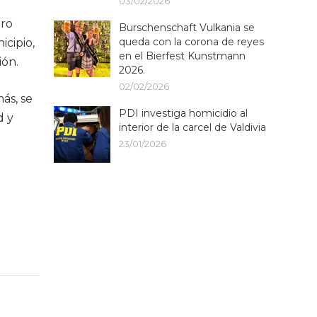
03/02/2026
tro
Burschenschaft Vulkania se
queda con la corona de reyes
icipio,
en el Bierfest Kunstmann
ión.
2026.
02/02/2026
más, se
PDI investiga homicidio al
d y
interior de la carcel de Valdivia
23/01/2026