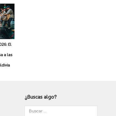
026: El
a a las
ldivia
¿Buscas algo?
Buscar
por: