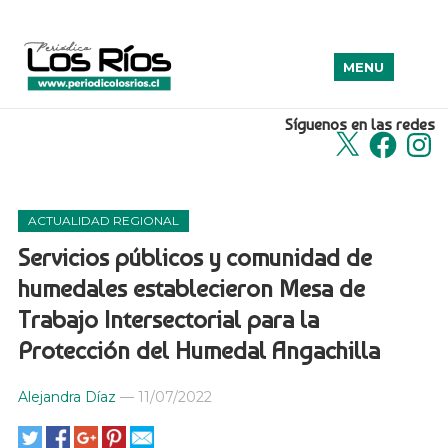
MENU
Síguenos en las redes
X
Facebook
Insta
ACTUALIDAD REGIONAL
Servicios públicos y comunidad de
humedales establecieron Mesa de
Trabajo Intersectorial para la
Protección del Humedal Angachilla
Alejandra Díaz
—
11/07/2022