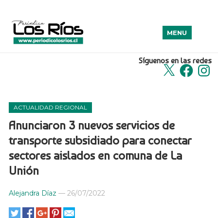
MENU
Síguenos en las redes
X
Facebook
Insta
ACTUALIDAD REGIONAL
Anunciaron 3 nuevos servicios de
transporte subsidiado para conectar
sectores aislados en comuna de La
Unión
Alejandra Díaz
—
26/07/2022