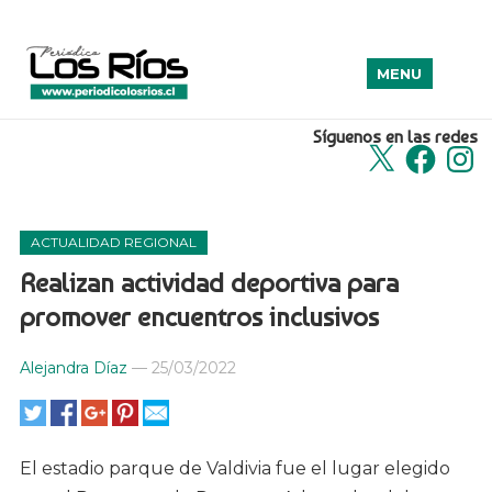
MENU
Síguenos en las redes
X
Facebook
Insta
ACTUALIDAD REGIONAL
Realizan actividad deportiva para
promover encuentros inclusivos
Alejandra Díaz
—
25/03/2022
El estadio parque de Valdivia fue el lugar elegido