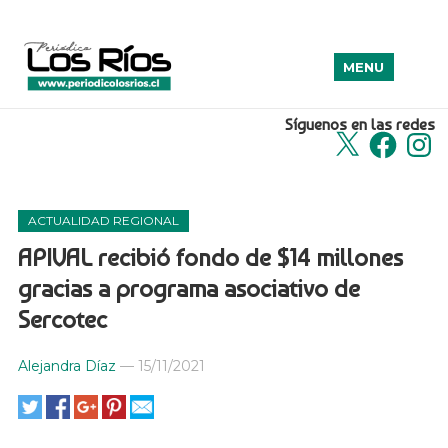
MENU
Síguenos en las redes
X
Facebook
Insta
ACTUALIDAD REGIONAL
APIVAL recibió fondo de $14 millones
gracias a programa asociativo de
Sercotec
Alejandra Díaz
—
15/11/2021