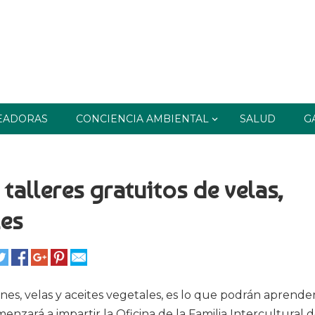
EADORAS
CONCIENCIA AMBIENTAL
SALUD
G
talleres gratuitos de velas,
les
es, velas y aceites vegetales, es lo que podrán aprender
nzará a impartir la Oficina de la Familia Intercultural d