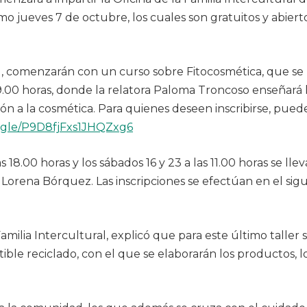
imo jueves 7 de octubre, los cuales son gratuitos y abiert
al, comenzarán con un curso sobre Fitocosmética, que se
s 19.00 horas, donde la relatora Paloma Troncoso enseñará 
ión a la cosmética. Para quienes deseen inscribirse, pue
s.gle/P9D8fjFxs1JHQZxg6
s 18.00 horas y los sábados 16 y 23 a las 11.00 horas se llev
e Lorena Bórquez. Las inscripciones se efectúan en el sig
milia Intercultural, explicó que para este último taller 
tible reciclado, con el que se elaborarán los productos, 