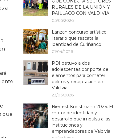
QUE CONECTA SECTORES
RURALES DE LA UNIÓN Y
os a
PAILLACO CON VALDIVIA
05/05/2026
Lanzan concurso artístico-
literario que rescata la
la
identidad de Curiñanco
den
01/04/2026
PDI detuvo a dos
adolescentes por porte de
ará
elementos para cometer
uiente
delitos y receptación en
Valdivia
23/03/2026
se
Bierfest Kunstmann 2026: El
motor de identidad y
lo que
desarrollo que impulsa a las
instituciones y
emprendedores de Valdivia