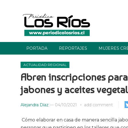
PORTADA
REPORTAJES
MUJERES CR
ACTUALIDAD REGIONAL
Abren inscripciones para 
jabones y aceites vegeta
Alejandra Díaz
—
04/10/2021
add comment
Cómo elaborar en casa de manera sencilla jabon
personas que participen en los talleres que come