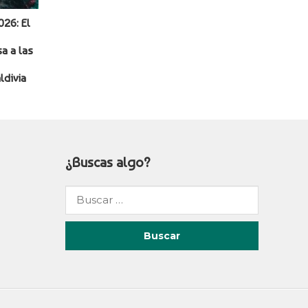
026: El
a a las
ldivia
¿Buscas algo?
Buscar
por: