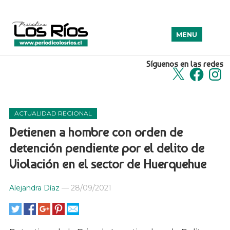
MENU
Síguenos en las redes
X
Facebook
Insta
ACTUALIDAD REGIONAL
Detienen a hombre con orden de
detención pendiente por el delito de
Violación en el sector de Huerquehue
Alejandra Díaz
—
28/09/2021