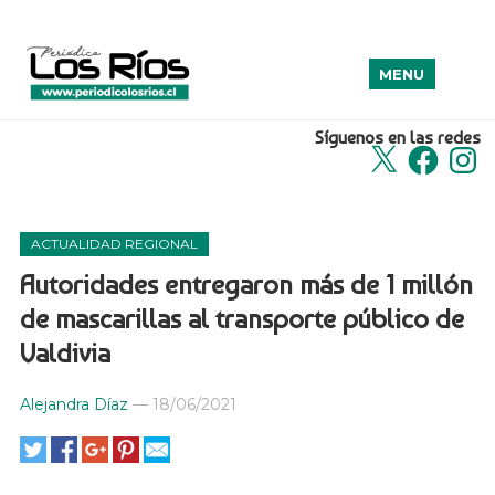
MENU
Síguenos en las redes
X
Facebook
Insta
ACTUALIDAD REGIONAL
Autoridades entregaron más de 1 millón
de mascarillas al transporte público de
Valdivia
Alejandra Díaz
—
18/06/2021