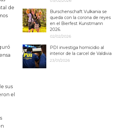
03/02/2026
tal de
Burschenschaft Vulkania se
amos
queda con la corona de reyes
en el Bierfest Kunstmann
2026.
02/02/2026
eguró
PDI investiga homicidio al
interior de la carcel de Valdivia
mensa
23/01/2026
de sus
eron el
s
en