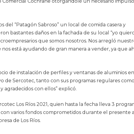
rio Comercial Cochrane otorgándole un necesario impuls
os del “Patagón Sabroso” un local de comida casera y
ron bastantes daños en la fachada de su local “yo quier
icroempresarios que somos nosotros. Nos arregló nuestro
que nos está ayudando de gran manera a vender, ya que a
o de instalación de perfiles y ventanas de aluminios en
yo de Sercotec, tanto con sus programas regulares como
y agradecidos con ellos” explicó.
rcotec Los Ríos 2021, quien hasta la fecha lleva 3 progr
s y con varios fondos comprometidos durante el presente 
resa de Los Ríos.