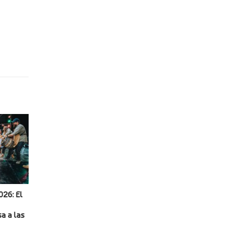
026: El
a a las