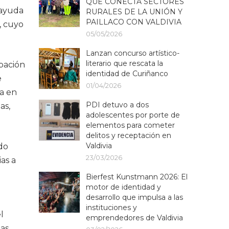
QUE CONECTA SECTORES
 ayuda
RURALES DE LA UNIÓN Y
PAILLACO CON VALDIVIA
, cuyo
05/05/2026
Lanzan concurso artístico-
literario que rescata la
upación
identidad de Curiñanco
e
01/04/2026
ma en
PDI detuvo a dos
as,
adolescentes por porte de
elementos para cometer
delitos y receptación en
Valdivia
do
23/03/2026
as a
Bierfest Kunstmann 2026: El
motor de identidad y
desarrollo que impulsa a las
instituciones y
l
emprendedores de Valdivia
las