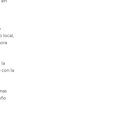
o en
o
 local,
hora
 la
 con la
amas
año