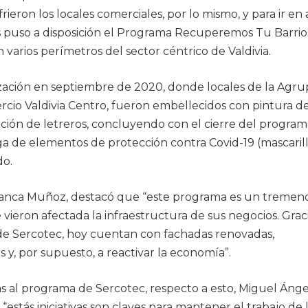
rieron los locales comerciales, por lo mismo, y para ir en
os puso a disposición el Programa Recuperemos Tu Barrio
 varios perímetros del sector céntrico de Valdivia.
ización en septiembre de 2020, donde locales de la Agr
rcio Valdivia Centro, fueron embellecidos con pintura d
vación de letreros, concluyendo con el cierre del progra
ga de elementos de protección contra Covid-19 (mascarill
do.
ianca Muñoz, destacó que “este programa es un tremen
vieron afectada la infraestructura de sus negocios. Graci
s de Sercotec, hoy cuentan con fachadas renovadas,
s y, por supuesto, a reactivar la economía”.
s al programa de Sercotec, respecto a esto, Miguel Ánge
stás iniciativas son claves para mantener el trabajo de 