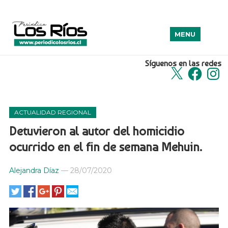
MENU
Síguenos en las redes
X
Facebook
Insta
ACTUALIDAD REGIONAL
Detuvieron al autor del homicidio
ocurrido en el fin de semana Mehuin.
Alejandra Díaz
—
28/07/2020