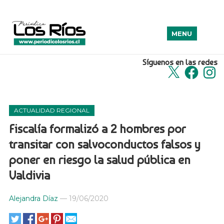
MENU
Síguenos en las redes
X
Facebook
Insta
ACTUALIDAD REGIONAL
Fiscalía formalizó a 2 hombres por
transitar con salvoconductos falsos y
poner en riesgo la salud pública en
Valdivia
Alejandra Díaz
—
19/06/2020