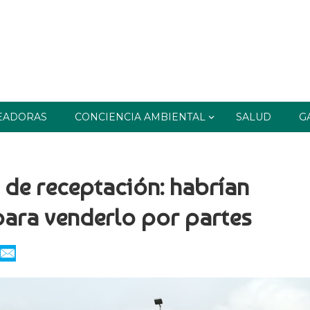
EADORAS
CONCIENCIA AMBIENTAL
SALUD
G
 de receptación: habrían
ara venderlo por partes