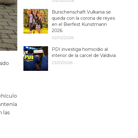
03/02/2026
Burschenschaft Vulkania se
queda con la corona de reyes
en el Bierfest Kunstmann
2026.
02/02/2026
PDI investiga homicidio al
interior de la carcel de Valdivia
23/01/2026
sido
ehículo
antenía
 las