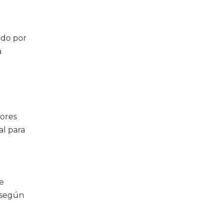
ado por
a
yores
al para
de
s según