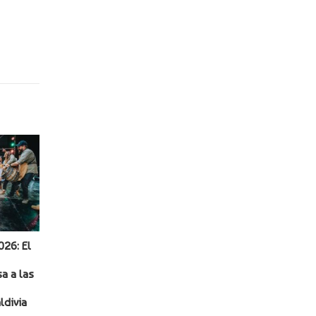
026: El
a a las
ldivia