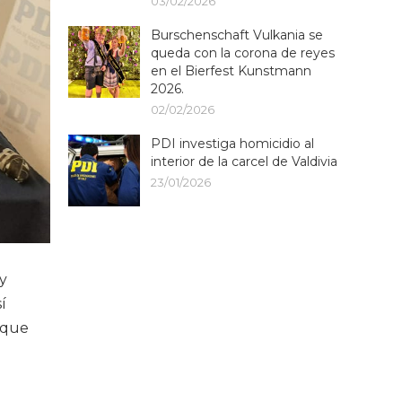
03/02/2026
Burschenschaft Vulkania se
queda con la corona de reyes
en el Bierfest Kunstmann
2026.
02/02/2026
PDI investiga homicidio al
interior de la carcel de Valdivia
23/01/2026
 y
í
 que