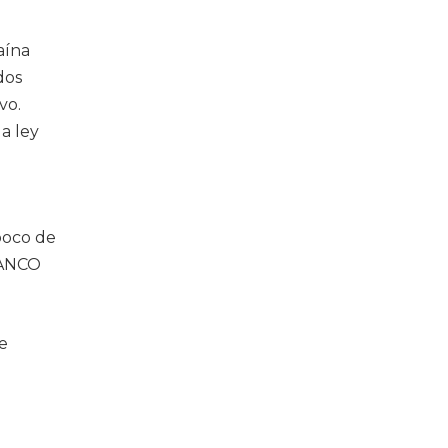
aína
dos
vo.
a ley
 poco de
RIANCO
de