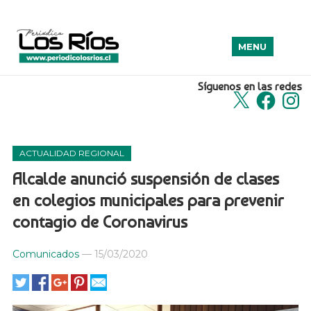
MENU
Síguenos en las redes
X
Facebook
Insta
ACTUALIDAD REGIONAL
Alcalde anunció suspensión de clases
en colegios municipales para prevenir
contagio de Coronavirus
Comunicados
—
15/03/2020