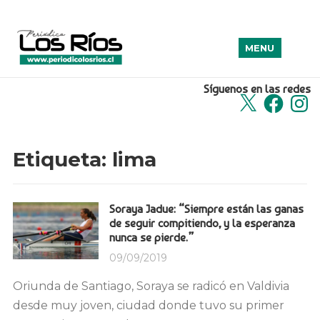
MENU
Síguenos en las redes
X
Facebook
Insta
Etiqueta:
lima
Soraya Jadue: “Siempre están las ganas
de seguir compitiendo, y la esperanza
nunca se pierde.”
09/09/2019
Oriunda de Santiago, Soraya se radicó en Valdivia
desde muy joven, ciudad donde tuvo su primer