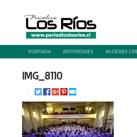
PORTADA
REPORTAJES
MUJERES CR
IMG_8110