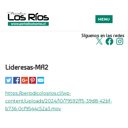
MENU
Síguenos en las redes
X
Facebook
Insta
Lideresas-MA2
https://periodicolosrios.cl/wp-
content/uploads/2024/10/79592ff5-39d8-42bf-
b736-0cf9544c52a3.mov