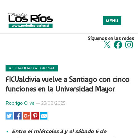
MENU
Síguenos en las redes
X
Facebook
Insta
ACTUALIDAD REGIONAL
FICValdivia vuelve a Santiago con cinco
funciones en la Universidad Mayor
Rodrigo Oliva
—
25/08/2025
Entre el miércoles 3 y el sábado 6 de