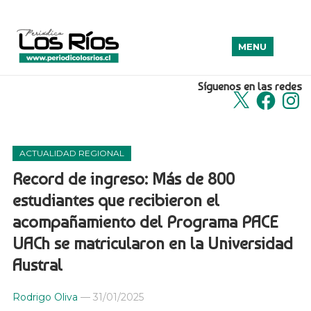
MENU
Síguenos en las redes
X
Facebook
Insta
ACTUALIDAD REGIONAL
Record de ingreso: Más de 800
estudiantes que recibieron el
acompañamiento del Programa PACE
UACh se matricularon en la Universidad
Austral
Rodrigo Oliva
—
31/01/2025