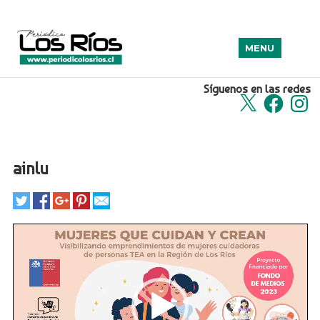
MENU
Síguenos en las redes
X
Facebook
Insta
ainlu
Reproductor
de
Video