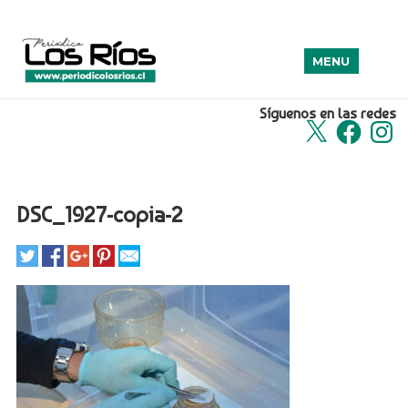
MENU
Síguenos en las redes
X
Facebook
Insta
DSC_1927-copia-2