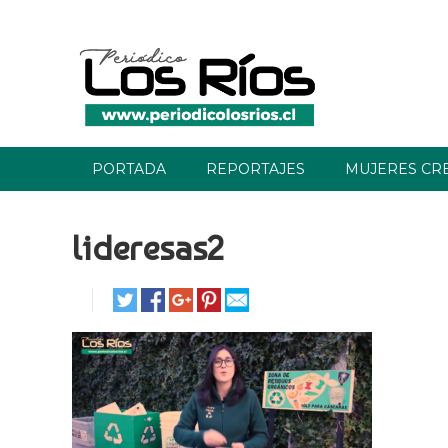
PORTADA
REPORTAJES
MUJERES CR
lideresas2