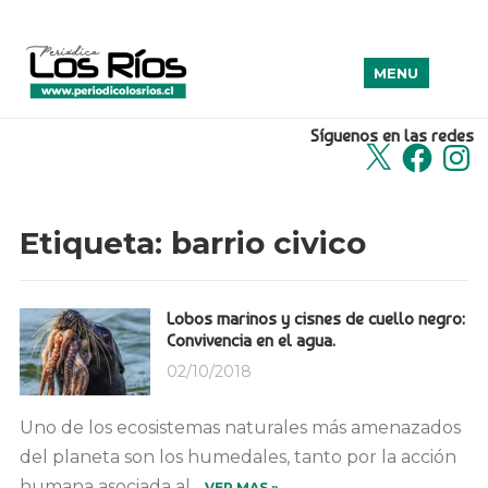
MENU
Síguenos en las redes
X
Facebook
Insta
Etiqueta:
barrio civico
Lobos marinos y cisnes de cuello negro:
Convivencia en el agua.
02/10/2018
Uno de los ecosistemas naturales más amenazados
del planeta son los humedales, tanto por la acción
humana asociada al...
VER MAS »