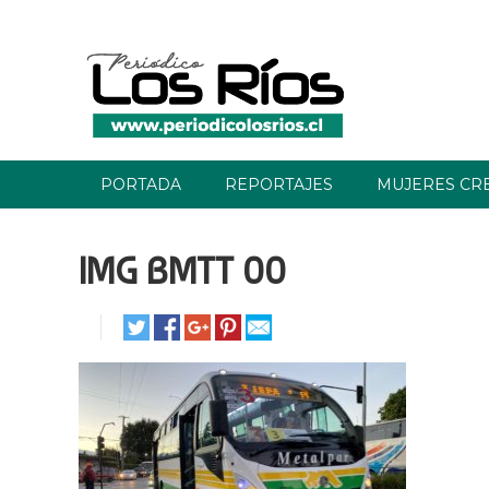
PORTADA
REPORTAJES
MUJERES CR
IMG BMTT 00