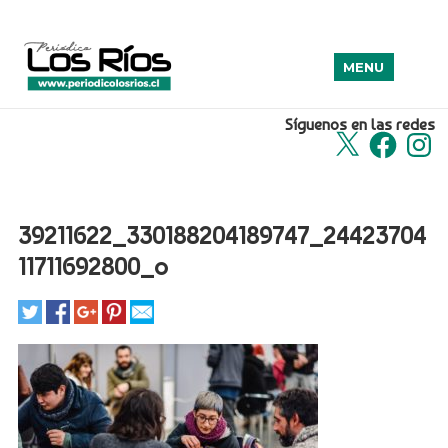
MENU
Síguenos en las redes
X
Facebook
Insta
39211622_330188204189747_24423704
11711692800_o